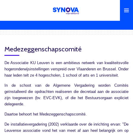
Ga
direct
naar
de
hoofdinhoud
Medezeggenschapscomité
De Associatie KU Leuven is een ambitieus netwerk van kwaliteitsvolle
hogeronderwijsinstellingen verspreid over Vlaanderen en Brussel. Onder
haar leden telt ze 4 hogescholen, 1 school of arts en 1 universiteit.
In de schoot van de Algemene Vergadering worden Comités
geïnstalleerd die opdrachten realiseren die decretaal aan de associatie
zijn toegewezen (bv. EVC-EVK), of die het Bestuursorgaan expliciet
delegeerde.
Daartoe behoort het Medezeggenschapscomité.
De installatievergadering (2002) verklaarde over de inrichting ervan: "De
Leuvense associatie vond het van meet af aan heel belangrijk om op