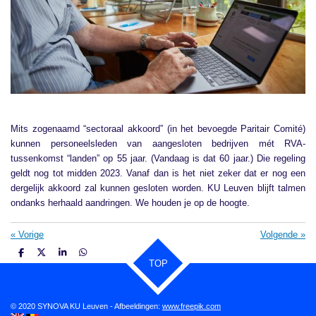
Mits zogenaamd “sectoraal akkoord” (in het bevoegde Paritair Comité)
kunnen personeelsleden van aangesloten bedrijven mét RVA-
tussenkomst “landen” op 55 jaar. (Vandaag is dat 60 jaar.) Die regeling
geldt nog tot midden 2023. Vanaf dan is het niet zeker dat er nog een
dergelijk akkoord zal kunnen gesloten worden. KU Leuven blijft talmen
ondanks herhaald aandringen. We houden je op de hoogte.
«
Vorige
Volgende
»
D
D
S
D
TOP
e
e
h
e
l
e
a
l
e
l
r
e
n
e
n
© 2020 SYNOVA KU Leuven - Afbeeldingen:
www.freepik.com