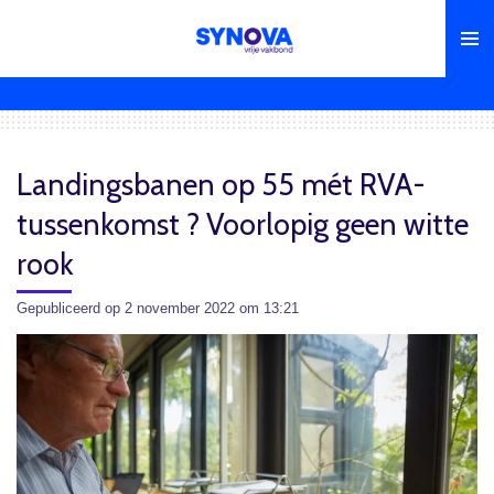
Ga
direct
naar
de
hoofdinhoud
Landingsbanen op 55 mét RVA-
tussenkomst ? Voorlopig geen witte
rook
Gepubliceerd op 2 november 2022 om 13:21