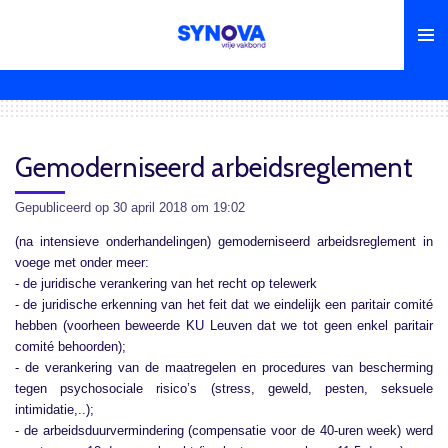
Ga
direct
naar
de
hoofdinhoud
Gemoderniseerd arbeidsreglement
Gepubliceerd op 30 april 2018 om 19:02
(na intensieve onderhandelingen) gemoderniseerd arbeidsreglement in
voege met onder meer:
- de juridische verankering van het recht op telewerk
- de juridische erkenning van het feit dat we eindelijk een paritair comité
hebben (voorheen beweerde KU Leuven dat we tot geen enkel paritair
comité behoorden);
- de verankering van de maatregelen en procedures van bescherming
tegen psychosociale risico’s (stress, geweld, pesten, seksuele
intimidatie,..);
- de arbeidsduurvermindering (compensatie voor de 40-uren week) werd