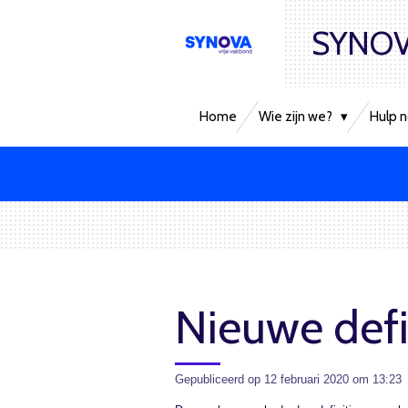
Ga
SYNOV
direct
naar
de
hoofdinhoud
Home
Wie zijn we?
Hulp n
Nieuwe defi
Gepubliceerd op 12 februari 2020 om 13:23