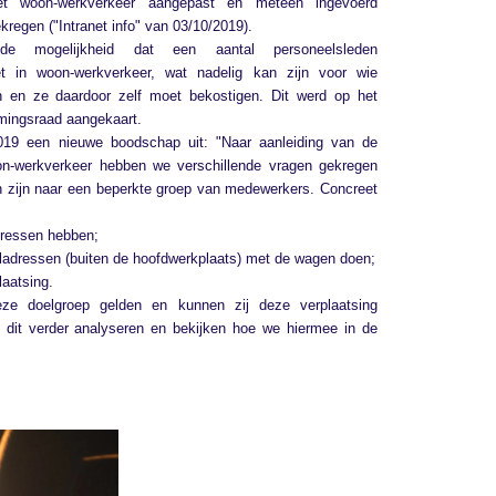
t woon-werkverkeer aangepast en meteen ingevoerd
kregen ("Intranet info" van 03/10/2019).
e mogelijkheid dat een aantal personeelsleden
et in woon-werkverkeer, wat nadelig kan zijn voor wie
 en ze daardoor zelf moet bekostigen. Dit werd op het
ingsraad aangekaart.
19 een nieuwe boodschap uit: "Naar aanleiding van de
oon-werkverkeer hebben we verschillende vragen gekregen
en zijn naar een beperkte groep van medewerkers. Concreet
dressen hebben;
eladressen (buiten de hoofdwerkplaats) met de wagen doen;
laatsing.
deze doelgroep gelden en kunnen zij deze verplaatsing
n dit verder analyseren en bekijken hoe we hiermee in de