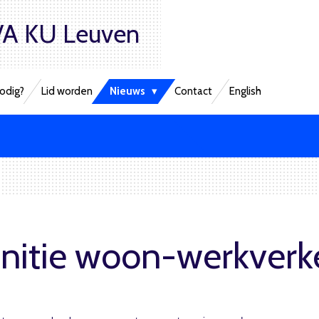
A KU Leuven
odig?
Lid worden
Nieuws
Contact
English
nitie woon-werkverk