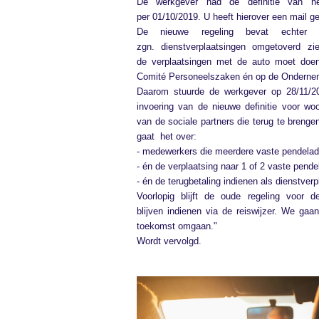
De werkgever had de definitie van he
per 01/10/2019. U heeft hierover een mail ge
De nieuwe regeling bevat echter d
zgn. dienstverplaatsingen omgetoverd zi
de verplaatsingen met de auto moet doen
Comité Personeelszaken én op de Ondernem
Daarom stuurde de werkgever op 28/11/20
invoering van de nieuwe definitie voor w
van de sociale partners die terug te breng
gaat het over:
- medewerkers die meerdere vaste pendela
- én de verplaatsing naar 1 of 2 vaste pend
- én de terugbetaling indienen als dienstverp
Voorlopig blijft de oude regeling voor 
blijven indienen via de reiswijzer. We gaa
toekomst omgaan."
Wordt vervolgd.