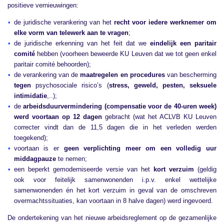
positieve vernieuwingen:
de juridische verankering van het
recht voor iedere werknemer om
elke vorm van telewerk aan te vragen
;
de juridische erkenning van het feit dat we
eindelijk een paritair
comité
hebben (voorheen beweerde KU Leuven dat we tot geen enkel
paritair comité behoorden);
de verankering van de
maatregelen en procedures
van bescherming
tegen
psychosociale risico’s (
stress, geweld, pesten, seksuele
intimidatie
,..);
de
arbeidsduurvermindering (compensatie voor de 40-uren week)
werd voortaan op 12 dagen
gebracht (wat het ACLVB KU Leuven
correcter vindt dan de 11,5 dagen die in het verleden werden
toegekend);
voortaan is er
geen verplichting meer om een volledig uur
middagpauze
te nemen;
een beperkt gemoderniseerde versie van het
kort verzuim
(geldig
ook voor feitelijk samenwonenden i.p.v. enkel wettelijke
samenwonenden én het kort verzuim in geval van de omschreven
overmachtssituaties, kan voortaan in 8 halve dagen) werd ingevoerd.
De ondertekening van het nieuwe arbeidsreglement op de gezamenlijke