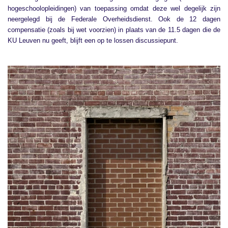
hogeschoolopleidingen) van toepassing omdat deze wel degelijk zijn
neergelegd bij de Federale Overheidsdienst. Ook de 12 dagen
compensatie (zoals bij wet voorzien) in plaats van de 11.5 dagen die de
KU Leuven nu geeft, blijft een op te lossen discussiepunt.