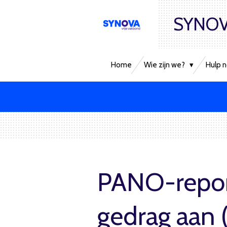
Ga
SYNOV
direct
naar
de
hoofdinhoud
Home
Wie zijn we?
Hulp n
PANO-repor
gedrag aan 