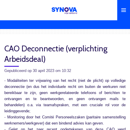
Ga
direct
naar
de
hoofdinhoud
CAO Deconnectie (verplichting
Arbeidsdeal)
Gepubliceerd op 30 april 2023 om 10:32
- Modaliteiten ter vrijwaring van het recht (niet de plicht) op volledige
deconnectie (en dus het individuele recht om buiten de werkuren niet
bereikbaar te zijn, geen werkgerelateerde telefoons of berichten te
ontvangen en te beantwoorden, en geen ontvangen mails te
behandelen) o.a. via teamafspraken, met een cruciale rol voor de
leidinggevende;
- Monitoring door het Comité Personeelszaken (paritaire samenstelling
werknemers/werkgever) dat een bindend advies kan geven.
- Gelet op het zeer recent ondertekenen van deze CAO werd