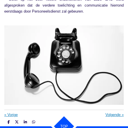
afgesproken dat de verdere toelichting en communicatie hierrond
eerstdaags door Personeelsdienst zal gebeuren.
«
Vorige
Volgende
»
D
D
S
D
TOP
e
e
h
e