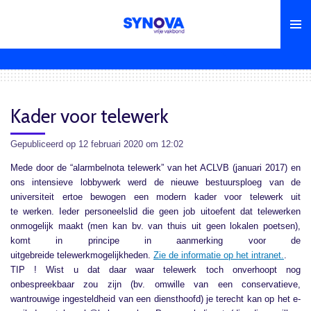
Ga
direct
naar
de
hoofdinhoud
Kader voor telewerk
Gepubliceerd op 12 februari 2020 om 12:02
Mede door de “alarmbelnota telewerk” van het ACLVB (januari 2017) en
ons intensieve lobbywerk werd de nieuwe bestuursploeg van de
universiteit ertoe bewogen een modern kader voor telewerk uit
te werken. Ieder personeelslid die geen job uitoefent dat telewerken
onmogelijk maakt (men kan bv. van thuis uit geen lokalen poetsen),
komt in principe in aanmerking voor de
uitgebreide telewerkmogelijkheden.
Zie de informatie op het intranet.
.
TIP ! Wist u dat daar waar telewerk toch onverhoopt nog
onbespreekbaar zou zijn (bv. omwille van een conservatieve,
wantrouwige ingesteldheid van een diensthoofd) je terecht kan op het e-