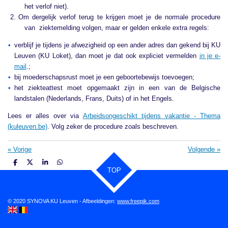
het verlof niet).
Om dergelijk verlof terug te krijgen moet je de normale procedure
van ziektemelding volgen, maar er gelden enkele extra regels:
verblijf je tijdens je afwezigheid op een ander adres dan gekend bij KU
Leuven (KU Loket), dan moet je dat ook expliciet vermelden
in je e-
mail
.;
bij moederschapsrust moet je een geboortebewijs toevoegen;
het ziekteattest moet opgemaakt zijn in een van de Belgische
landstalen (Nederlands, Frans, Duits) of in het Engels.
Lees er alles over via
Arbeidsongeschikt tijdens vakantie - Thema
(kuleuven.be)
. Volg zeker de procedure zoals beschreven.
«
Vorige
Volgende
»
D
D
S
D
TOP
e
e
h
e
l
e
a
l
e
l
r
e
n
e
n
© 2020 SYNOVA KU Leuven - Afbeeldingen:
www.freepik.com