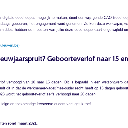
r digitale ecocheques mogelijk te maken, dient een wijzigende CAO Ecochequ
stdaags gebeuren; het engagement werd genomen. Zo kon deze werkwijze, waar
Inmiddels hebben de meesten van jullie deze ecocheque-kaart ongetwijfeld o
kuleuven.be)
ieuwjaarspruit? Geboorteverlof naar 15 e
erlof verhoogd van 10 naar 15 dagen. Dit is bepaald in een wetsontwerp
udt dit in dat de werknemer-vader/mee-ouder recht heeft op 15 dagen geboort
2023 wordt het geboorteverlof zelfs verhoogd naar 20 dagen.
huidige en toekomstige kersverse ouders veel geluk toe!
ten rond maart 2021.