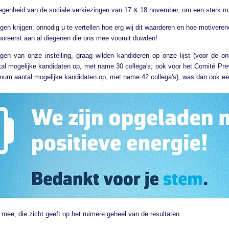
genheid van de sociale verkiezingen van 17 & 18 november, om een sterk m
en krijgen; onnodig u te vertellen hoe erg wij dit waarderen en hoe motiverend
oreerst aan al diegenen die ons mee vooruit duwden!
ingen van onze instelling, graag wilden kandideren op onze lijst (voor de 
l mogelijke kandidaten op, met name 30 collega's; ook voor het Comité Pr
m aantal mogelijke kandidaten op, met name 42 collega's), was dan ook e
mee, die zicht geeft op het ruimere geheel van de resultaten: