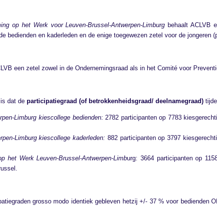
ing op het Werk voor Leuven-Brussel-Antwerpen-Limburg
behaalt ACLVB 
 de bedienden en kaderleden en de enige toegewezen zetel voor de jongeren (p
LVB een zetel zowel in de Ondernemingsraad als in het Comité voor Prevent
 is dat de
participatiegraad (of betrokkenheidsgraad/ deelnamegraad)
tijd
pen-Limburg kiescollege bediende
n: 2782 participanten op 7783 kiesgerecht
pen-Limburg kiescollege kaderleden:
882 participanten op 3797 kiesgerecht
op het Werk Leuven-Brussel-Antwerpen-Limb
urg: 3664 participanten op 115
ussel.
ipatiegraden grosso modo identiek gebleven hetzij +/- 37 % voor bedienden