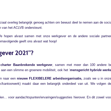
ciaal overleg belangrijk genoeg achten om bewust deel te nemen aan de socia
n van het ACLVB ondersteunt.
e hopen alvast samen met onze werkgever en de andere sociale partner
iernavolgende geeft ons alvast wat hoop!
gever 2021”?
t
charter Baanbrekende werkgever
, samen met meer dan 100 andere bedr
an een slimme en groenere mobiliteit, ook het ‘
mensgericht hybride werk
en naar een
nieuwe FLEXIBELERE arbeidsorganisatie,
zoals we u in onz
k/kantoorwerk) maakt daar een belangrijk onderdeel van uit. We volgen d
len… voor aandachtspunten/ervaringen/suggesties hierover. En dit zowel voor 