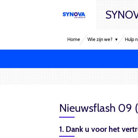
Ga
SYNOV
direct
naar
de
hoofdinhoud
Home
Wie zijn we?
Hulp n
Nieuwsflash 09 
1. Dank u voor het vert