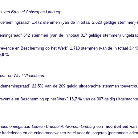
Leuven-Brussel-Antwerpen-Limburg
:
dernemingsraad" 1.472 stemmen (van de in totaal 2.620 geldige stemmen) ui
emingsraad" 342 stemmen (van de in totaal 817 geldige stemmen) uitgebrach
Preventie en Bescherming op het Werk" 1.718 stemmen (van de in totaal 3.448
9,8
% .
Oost- en West-Vlaanderen:
Ondernemingsraad"
22,5%
van de 209 geldig uitgebrachte stemmen toevertrouw
 Preventie en Bescherming op het Werk"
13,7 %
van de 307 geldig uitgebrachte
ndernemingsraad Leuven-Brussel-Antwerpen-Limburg
een
meerderheid van 
de kaderleden en de enige toegewezen zetel voor de jongeren (personeelsleden 