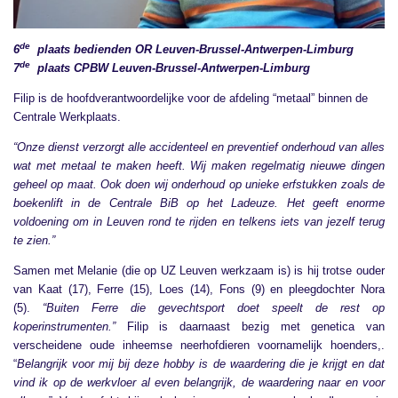
de
6
plaats bedienden OR Leuven-Brussel-Antwerpen-Limburg
de
7
plaats CPBW Leuven-Brussel-Antwerpen-Limburg
Filip is de hoofdverantwoordelijke voor de afdeling “metaal” binnen de
Centrale Werkplaats.
“Onze dienst verzorgt alle accidenteel en preventief onderhoud van alles
wat met metaal te maken heeft. Wij maken regelmatig nieuwe dingen
geheel op maat. Ook doen wij onderhoud op unieke erfstukken zoals de
boekenlift in de Centrale BiB op het Ladeuze. Het geeft enorme
voldoening om in Leuven rond te rijden en telkens iets van jezelf terug
te zien.”
Samen met Melanie (die op UZ Leuven werkzaam is) is hij trotse ouder
van Kaat (17), Ferre (15), Loes (14), Fons (9) en pleegdochter Nora
(5).
“Buiten Ferre die gevechtsport doet speelt de rest op
koperinstrumenten.”
Filip is daarnaast bezig met genetica van
verscheidene oude inheemse neerhofdieren voornamelijk hoenders,.
“
Belangrijk voor mij bij deze hobby is de waardering die je krijgt en dat
vind ik op de werkvloer al even belangrijk, de waardering naar en voor