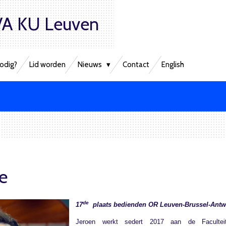
A KU Leuven
odig?
Lid worden
Nieuws
Contact
English
e
de
17
plaats bedienden OR Leuven-Brussel-Ant
Jeroen werkt sedert 2017 aan de Faculteit