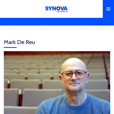
Ga
direct
naar
de
hoofdinhoud
Mark De Reu