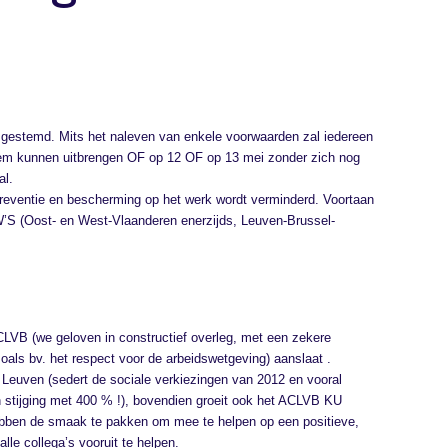
 gestemd. Mits het naleven van enkele voorwaarden zal iedereen
stem kunnen uitbrengen OF op 12 OF op 13 mei zonder zich nog
al.
reventie en bescherming op het werk wordt verminderd. Voortaan
’S (Oost- en West-Vlaanderen enerzijds, Leuven-Brussel-
CLVB (we geloven in constructief overleg, met een zekere
zoals bv. het respect voor de arbeidswetgeving) aanslaat .
U Leuven (sedert de sociale verkiezingen van 2012 en vooral
 stijging met 400 % !), bovendien groeit ook het ACLVB KU
ebben de smaak te pakken om mee te helpen op een positieve,
lle collega’s vooruit te helpen.