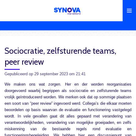
Ga
direct
naar
de
hoofdinhoud
Sociocratie, zelfsturende teams,
peer review
Gepubliceerd op 29 september 2023 om 21:41
We maken ons wat zorgen. Her en der worden reorganisaties
doorgevoerd waarbij begrippen als sociocratie en zelfsturende teams
vrolijk geïntroduceerd worden. We merken ook dat op sommige plaatsen
een soort van “peer review” ingevoerd werd. Collega’s die elkaar moeten
beoordelen op basis waarvan de evaluatie en functionering vastgelegd
wordt. In vele gevallen gaat dit alles gepaard met verandering van
verantwoordelijkheden, verandering van mogelijke groeipaden, en zelfs
miskenning van de bestaande regels rond evaluatie en
functioneringsbegeleiding. We hebben hier een discussiepunt van