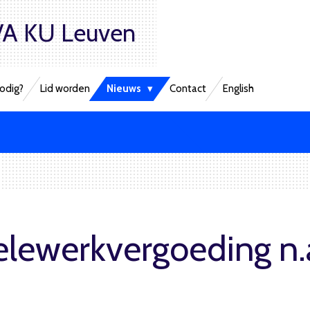
A KU Leuven
odig?
Lid worden
Nieuws
Contact
English
lewerkvergoeding n.a.