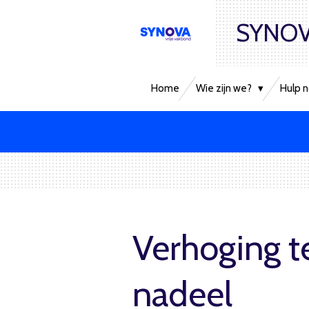
Ga
SYNOV
direct
naar
de
hoofdinhoud
Home
Wie zijn we?
Hulp n
Verhoging te
nadeel