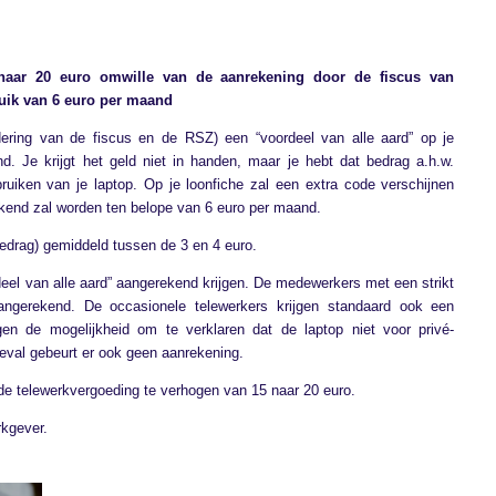
naar 20 euro omwille van de aanrekening door de fiscus van
ruik van 6 euro per maand
dering van de fiscus en de RSZ) een “voordeel van alle aard” op je
. Je krijgt het geld niet in handen, maar je hebt dat bedrag a.h.w.
uiken van je laptop. Op je loonfiche zal een extra code verschijnen
ekend zal worden ten belope van 6 euro per maand.
bedrag) gemiddeld tussen de 3 en 4 euro.
rdeel van alle aard” aangerekend krijgen. De medewerkers met een strikt
angerekend. De occasionele telewerkers krijgen standaard ook een
gen de mogelijkheid om te verklaren dat de laptop niet voor privé-
geval gebeurt er ook geen aanrekening.
e telewerkvergoeding te verhogen van 15 naar 20 euro.
rkgever.